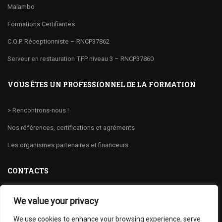
Malambo
Formations Certifiantes
C.Q.P. Réceptionniste – RNCP37862
Serveur en restauration TFP niveau 3 – RNCP37860
VOUS ÊTES UN PROFESSIONNEL DE LA FORMATION
> Rencontrons-nous !
Nos références, certifications et agréments
Les organismes partenaires et financeurs
CONTACTS
> Demande de devis ou d’informations
We value your privacy
We use cookies to enhance your browsing experience, serve