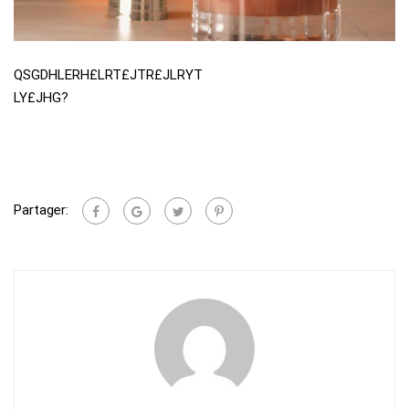
QSGDHLERH£LRT£JTR£JLRYT
LY£JHG?
Partager: