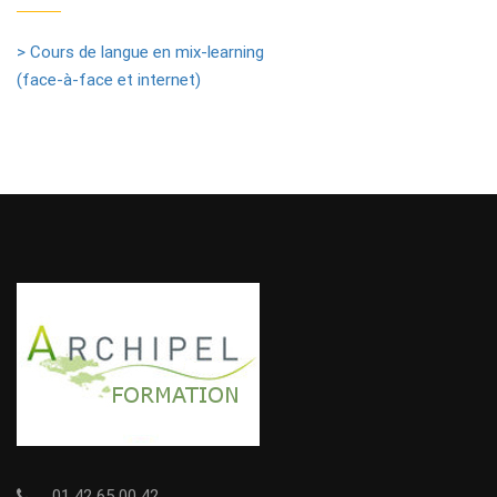
> Cours de langue en mix-learning
(face-à-face et internet)
01 42 65 00 42